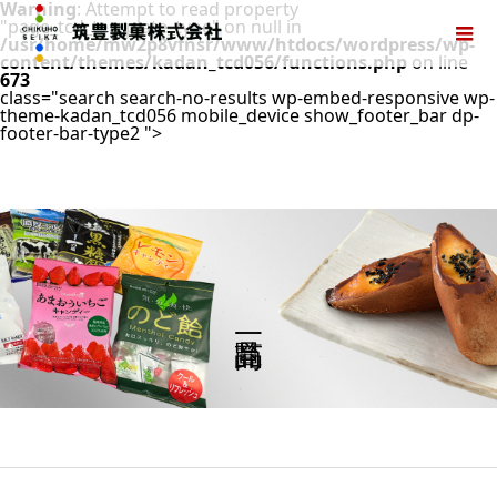
Warning
: Attempt to read property
"page_tcd_template_type" on null in
/usr/home/mw2p8vfnsr/www/htdocs/wordpress/wp-
content/themes/kadan_tcd056/functions.php
on line
673
class="search search-no-results wp-embed-responsive wp-
theme-kadan_tcd056 mobile_device show_footer_bar dp-
footer-bar-type2 ">