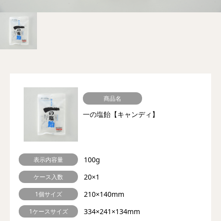
商品名
一の塩飴【キャンディ】
100g
表示内容量
20×1
ケース入数
210×140mm
1個サイズ
334×241×134mm
1ケースサイズ