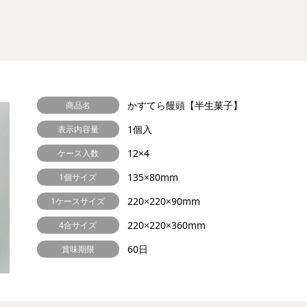
かすてら饅頭【半生菓子】
商品名
1個入
表示内容量
12×4
ケース入数
135×80mm
1個サイズ
220×220×90mm
1ケースサイズ
220×220×360mm
4合サイズ
60日
賞味期限