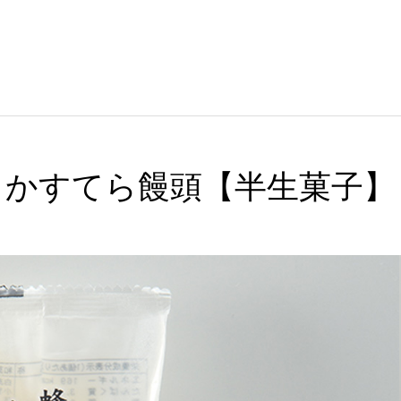
かすてら饅頭【半生菓子】