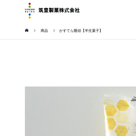
商品
かすてら饅頭【半生菓子】