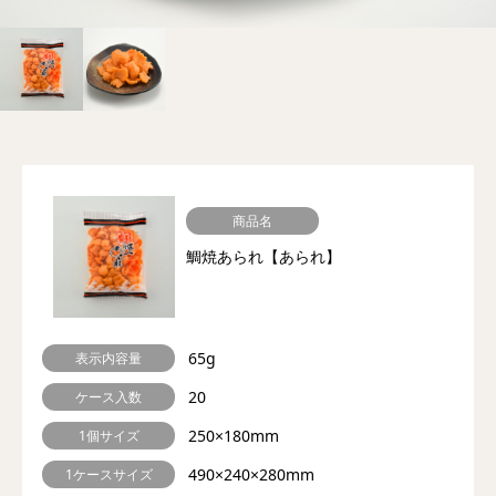
商品名
鯛焼あられ【あられ】
65g
表示内容量
20
ケース入数
250×180mm
1個サイズ
490×240×280mm
1ケースサイズ