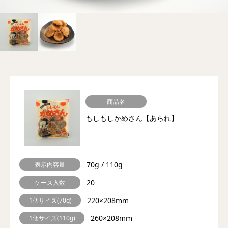
商品名
もしもしかめさん【あられ】
70g / 110g
表示内容量
20
ケース入数
220×208mm
1個サイズ(70g)
260×208mm
1個サイズ(110g)