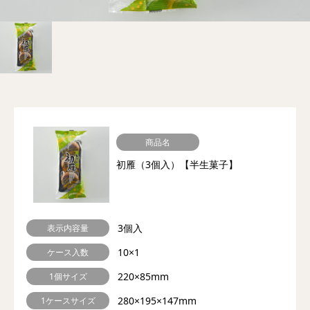
商品名
初雁（3個入）【半生菓子】
3個入
表示内容量
10×1
ケース入数
220×85mm
1個サイズ
280×195×147mm
1ケースサイズ