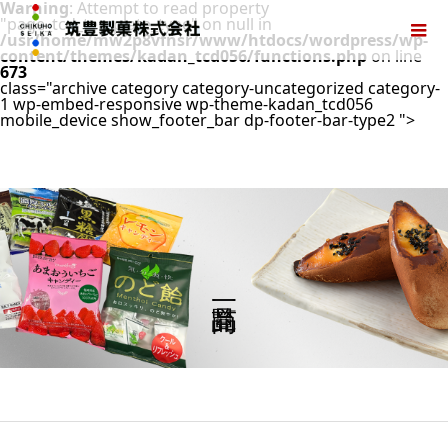
Warning
: Attempt to read property
"page_tcd_template_type" on null in
/usr/home/mw2p8vfnsr/www/htdocs/wordpress/wp-
content/themes/kadan_tcd056/functions.php
on line
673
class="archive category category-uncategorized category-
1 wp-embed-responsive wp-theme-kadan_tcd056
mobile_device show_footer_bar dp-footer-bar-type2 ">